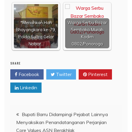
*Meriahkan Hari
Warga Serbu Bazar
Bhayangkara ke-79,
Sembako Murah
Polda Sultra Gelar
Kodim
Nobar…
0802/Ponorogo
SHARE
Facebook
Twitter
Pinterest
Linkedin
Navigasi
Bupati Barru Didampingi Pejabat Lainnya
Menyaksikan Penandatanganan Perjanjian
pos
Core Values ASN Berakhlak