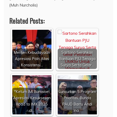
(Muh Nurcholis)
Related Posts:
Menteri Kebudayaan
Sartono Serahkan
Apresiasi Polri Atas
Bantuan PJU Tenaga
Konsistensi…
Surya Serta Gelar…
*Ketum IMI Bamsoet
Luncurkan 5 Program
Apresiasi Kesuksesan
Prioritas, Bunda
Road to IMX 2025
PAUD Barru Andi
di…
Ina…