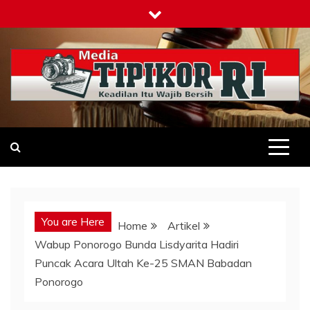
Skip
to
content
Tipikor-ri-online.my.id
Keadilan Itu Wajib Bersih
You are Here
Home
Artikel
Wabup Ponorogo Bunda Lisdyarita Hadiri
Puncak Acara Ultah Ke-25 SMAN Babadan
Ponorogo