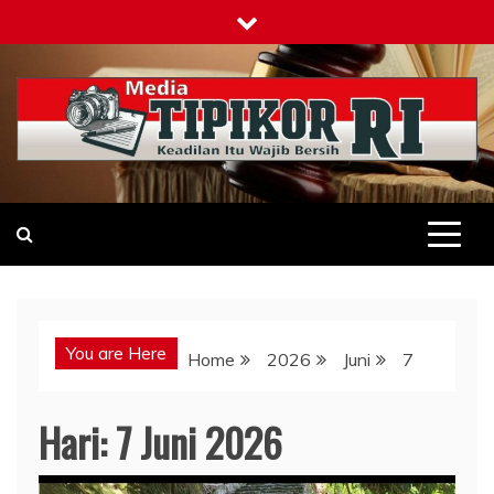
Skip
to
content
Tipikor-ri-online.my.id
Keadilan Itu Wajib Bersih
You are Here
Home
2026
Juni
7
Hari:
7 Juni 2026