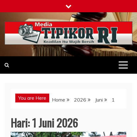
Skip
to
content
Tipikor-ri-online.my.id
Keadilan Itu Wajib Bersih
You are Here
Home
2026
Juni
1
Hari:
1 Juni 2026