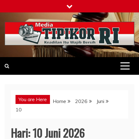
Skip
to
content
Tipikor-ri-online.my.id
Keadilan Itu Wajib Bersih
You are Here
Home
2026
Juni
10
Hari:
10 Juni 2026