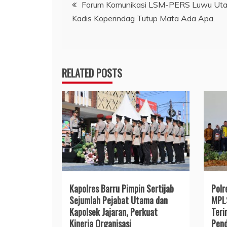
Navigasi
Forum Komunikasi LSM-PERS Luwu Uta
Kadis Koperindag Tutup Mata Ada Apa.
pos
RELATED POSTS
Kapolres Barru Pimpin Sertijab
Polr
Sejumlah Pejabat Utama dan
MPLS
Kapolsek Jajaran, Perkuat
Teri
Kinerja Organisasi
Pend