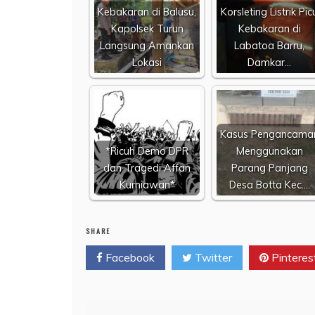
Kebakaran di Balusu,
Korsleting Listrik Pic
Kapolsek Turun
Kebakaran di
Langsung Amankan
Labatoa Barru,
Lokasi
Damkar…
Kasus Pengancama
*Ricuh Demo DPR
Menggunakan
dan Tragedi Affan
Parang Panjang
Kurniawan*
Desa Botta Kec.…
SHARE
Facebook
Twitter
Pinteres