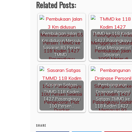
Related Posts:
Pembukaan Jalan 3
TMMD ke 118 Kodi
Km didusun Messulu
1427 Pasangkayu
Sasaran 85 Persen
Terus Menggenjot
TMMD…
Sasaran…
Sasaran Satgas
Pembangunan
TMMD 118 Kodim
Drainase Personil
1427 Pasangkayu
Satgas TMMD ke
100 Persen…
118 Kodim 1427…
SHARE