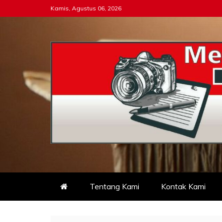
Skip
Kamis, Agustus 06, 2026
to
content
Tipikor-ri-online.my.i
Keadilan Itu Wajib Bersih
Tentang Kami
Kontak Kami