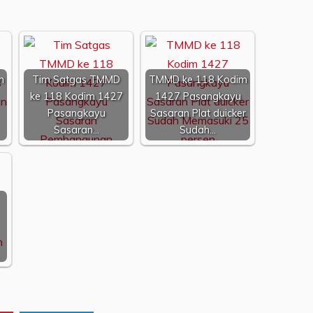
m
Tim Satgas TMMD
TMMD ke 118 Kodim
ke 118 Kodim 1427
1427 Pasangkayu
Pasangkayu
Sasaran Plat duicker
Sasaran…
Sudah…