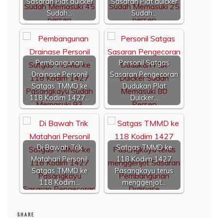
Sasaran Plat duicker
Sasaran Plat duicker
Sudah…
Sudah…
Pembangunan
Personil Satgas
Drainase Personil
Sasaran Pengecoran
Satgas TMMD ke
Dudukan Plat
118 Kodim 1427…
Duicker…
Di Bawah Trik
Satgas TMMD ke
Matahari Personil
118 Kodim 1427
Satgas TMMD ke
Pasangkayu terus
118 Kodim…
menggenjot…
SHARE