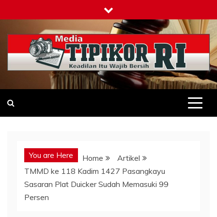
Skip
to
content
Tipikor-ri-online.my.id
Keadilan Itu Wajib Bersih
You are Here
Home
Artikel
TMMD ke 118 Kadim 1427 Pasangkayu
Sasaran Plat Duicker Sudah Memasuki 99
Persen