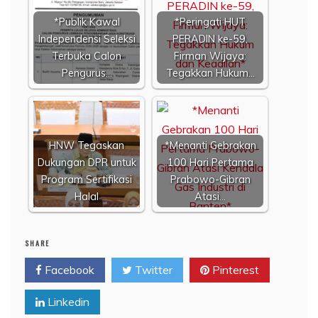
*Publik Kawal
*Peringati HUT
Independensi Seleksi
PERADIN ke-59,
Terbuka Calon
Firman Wijaya:
Pengurus…
Tegakkan Hukum…
HNW Tegaskan
*Menanti Gebrakan
Dukungan DPR untuk
100 Hari Pertama
Program Sertifikasi
Prabowo-Gibran
Halal
Atasi…
SHARE
Facebook
Twitter
Pinterest
Linkedin