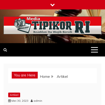
Skip
to
content
Tipikor-ri-online.my.id
Keadilan Itu Wajib Bersih
You are Here
Home
Artikel
Artikel
Mei 30, 2023
admin